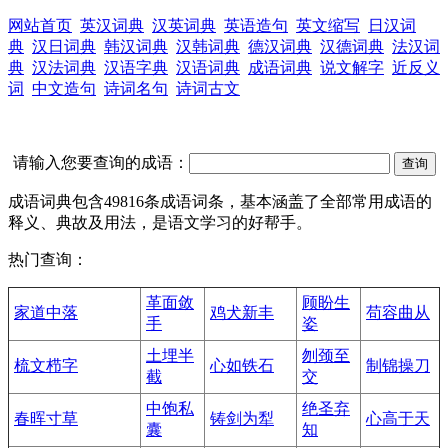
网站首页
英汉词典
汉英词典
英语造句
英文缩写
日汉词
典
汉日词典
韩汉词典
汉韩词典
德汉词典
汉德词典
法汉词
典
汉法词典
汉语字典
汉语词典
成语词典
说文解字
近反义
词
中文造句
诗词名句
诗词古文
请输入您要查询的成语：
成语词典包含49816条成语词条，基本涵盖了全部常用成语的
释义、典故及用法，是语文学习的好帮手。
热门查询：
革面敛
顾盼生
家道中落
鸡犬新丰
苟容曲从
手
姿
土埋半
刎颈至
梳文栉字
心如铁石
制锦操刀
截
交
中饱私
绝圣弃
春晖寸草
铸剑为犁
心高于天
囊
知