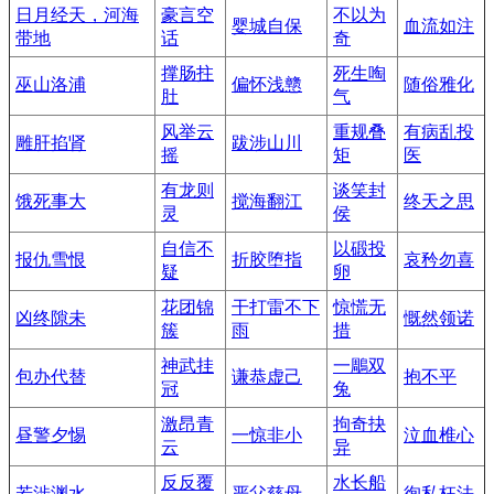
日月经天，河海
豪言空
不以为
婴城自保
血流如注
带地
话
奇
撑肠拄
死生啕
巫山洛浦
偏怀浅戆
随俗雅化
肚
气
风举云
重规叠
有病乱投
雕肝掐肾
跋涉山川
摇
矩
医
有龙则
谈笑封
饿死事大
搅海翻江
终天之思
灵
侯
自信不
以碫投
报仇雪恨
折胶堕指
哀矜勿喜
疑
卵
花团锦
干打雷不下
惊慌无
凶终隙未
慨然领诺
簇
雨
措
神武挂
一鵰双
包办代替
谦恭虚己
抱不平
冠
兔
激昂青
拘奇抉
昼警夕惕
一惊非小
泣血椎心
云
异
反反覆
水长船
若涉渊水
严父慈母
徇私枉法