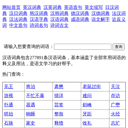
网站首页
英汉词典
汉英词典
英语造句
英文缩写
日汉词
典
汉日词典
韩汉词典
汉韩词典
德汉词典
汉德词典
法汉词
典
汉法词典
汉语字典
汉语词典
成语词典
说文解字
近反义
词
中文造句
诗词名句
诗词古文
请输入您要查询的词语：
汉语词典包含277891条汉语词条，基本涵盖了全部常用词语的
释义及用法，是语文学习的好帮手。
热门查询：
见王
将治
肃懋
老鼠过街
天泣
游视
不忙不暴
猜详
难问
存访
扑通
器遇
芸签
斜崦
广壄
哄抬
晌睡
整舆
牙距
火经
石脉
家史
释愦
收礼
志圹