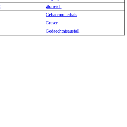
g
glorreich
Gebaermutterhals
Graser
Gedaechtnisausfall