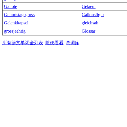
Galiote
Gelaeut
Geburtstagsgruss
Galionsfigur
Gelenkkapsel
gleichsah
grossjaehrig
Glossar
所有德文单词全列表
随便看看
总词库