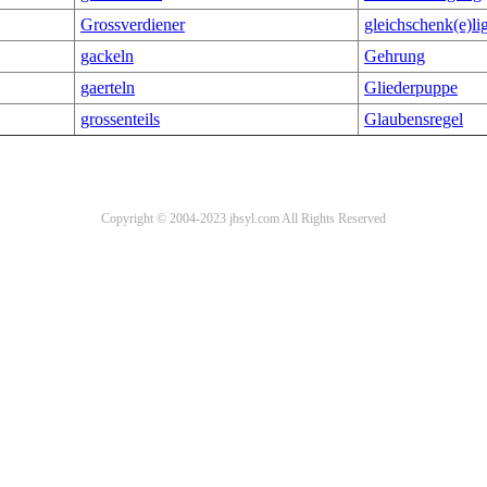
Grossverdiener
gleichschenk(e)li
gackeln
Gehrung
gaerteln
Gliederpuppe
grossenteils
Glaubensregel
Copyright © 2004-2023 jbsyl.com All Rights Reserved