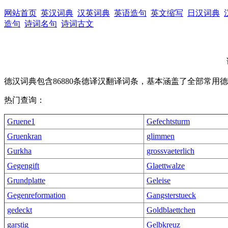
网站首页
英汉词典
汉英词典
英语造句
英文缩写
日汉词典
造句
诗词名句
诗词古文
德汉词典包含86880条德译汉翻译词条，基本涵盖了全部常
热门查询：
Gruene1
Gefechtsturm
Gruenkran
glimmen
Gurkha
grossvaeterlich
Gegengift
Glaettwalze
Grundplatte
Geleise
Gegenreformation
Gangsterstueck
gedeckt
Goldblaettchen
garstig
Gelbkreuz