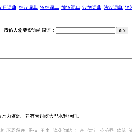
汉日词典
韩汉词典
汉韩词典
德汉词典
汉德词典
法汉词典
汉
请输入您要查询的词语：
富水力资源，建有青铜峡大型水利枢纽。
絃
不忍释卷
愚侗
丑事
淳化阁帖
定金
信定
公冶罪
软笑