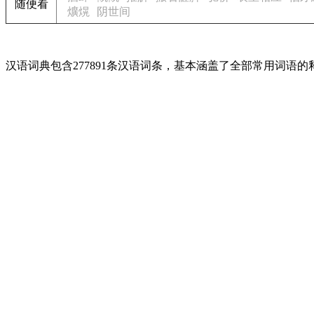
随便看
爌熀
阴世间
汉语词典包含277891条汉语词条，基本涵盖了全部常用词语