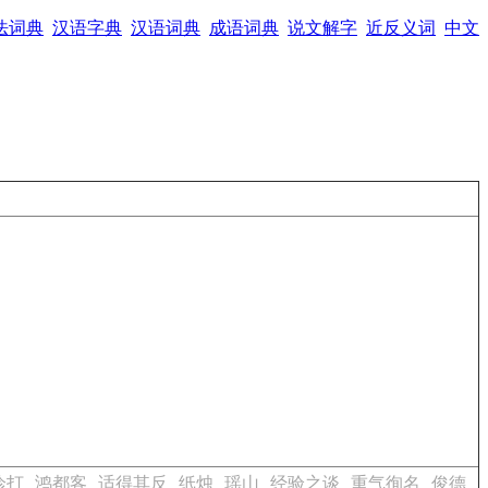
法词典
汉语字典
汉语词典
成语词典
说文解字
近反义词
中文
诊打
鸿都客
适得其反
纸烛
瑶山
经验之谈
重气徇名
俊德