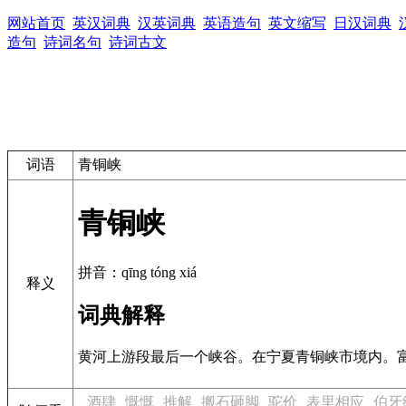
网站首页
英汉词典
汉英词典
英语造句
英文缩写
日汉词典
造句
诗词名句
诗词古文
词语
青铜峡
青铜峡
拼音：qīng tóng xiá
释义
词典解释
黄河上游段最后一个峡谷。在宁夏青铜峡市境内。
酒肆
慨慨
推解
搬石砸脚
驼价
表里相应
伯牙