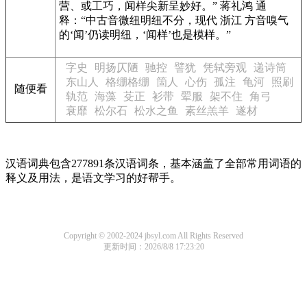
营、或工巧，闻样尖新呈妙好。” 蒋礼鸿 通
释：“中古音微纽明纽不分，现代 浙江 方音嗅气
的‘闻’仍读明纽，‘闻样’也是模样。”
字史
明扬仄陋
驰控
譬犹
凭轼旁观
递诗筒
东山人
格绷格绷
箇人
心伤
孤注
龟河
照刷
随便看
轨范
海藻
芟正
衫带
翚服
架不住
角弓
衰靡
松尔石
松水之鱼
素丝羔羊
遂材
汉语词典包含277891条汉语词条，基本涵盖了全部常用词语的
释义及用法，是语文学习的好帮手。
Copyright © 2002-2024 jbsyl.com All Rights Reserved
更新时间：2026/8/8 17:23:20