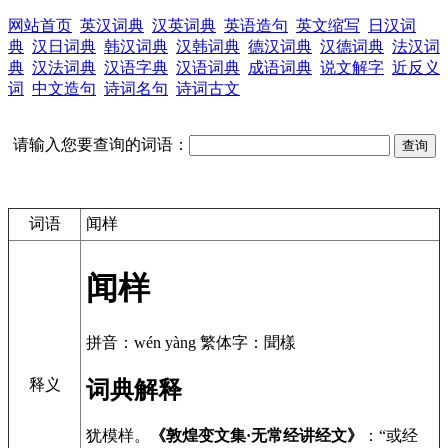
网站首页
英汉词典
汉英词典
英语造句
英文缩写
日汉词
典
汉日词典
韩汉词典
汉韩词典
德汉词典
汉德词典
法汉词
典
汉法词典
汉语字典
汉语词典
成语词典
说文解字
近反义
词
中文造句
诗词名句
诗词古文
请输入您要查询的词语：
词语
闻样
闻样
拼音：wén yàng 繁体字：聞樣
释义
词典解释
犹模样。
《敦煌变文集·无常经讲经文》
：“或经