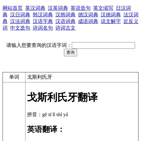
网站首页
英汉词典
汉英词典
英语造句
英文缩写
日汉词
典
汉日词典
韩汉词典
汉韩词典
德汉词典
汉德词典
法汉词
典
汉法词典
汉语字典
汉语词典
成语词典
说文解字
近反义
词
中文造句
诗词名句
诗词古文
请输入您要查询的汉语字词：
单词
戈斯利氏牙
戈斯利氏牙翻译
拼音：gē sī lì shì yá
英语翻译：