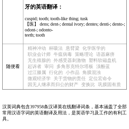
牙的英语翻译：
cuspid; tooth; tooth-like thing; tusk
【医】 dens; dent-; dental ivory; dentes; denti-; dento-;
odont-; odonto-
teeth; tooth
精神冲动
杯吸法
悬臂梁
化学医学的
职业会计师
牛瘟病毒
策略理论
语器麻痹
无生殖腺的
外感受器刺激物
塑料软磁盘机
随便看
起诉者
审问
多角形克特尔塔板
溴酚蓝
过江滕属
行化的
小作品
角膜混浊
微观经济学
关于货物的责任
定位宏命令
因无人继承而归公的财产
变换比
巩膜固有质
汉英词典包含397958条汉译英在线翻译词条，基本涵盖了全部
常用汉语字词的英语翻译及用法，是英语学习及工作的有利工
具。