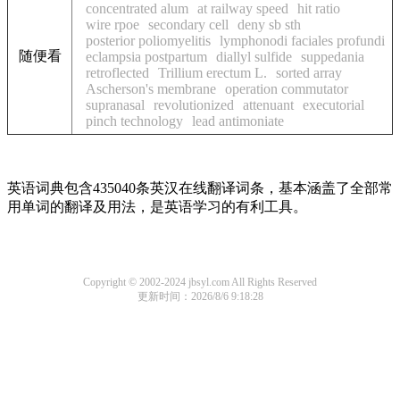
concentrated alum
at railway speed
hit ratio
wire rpoe
secondary cell
deny sb sth
posterior poliomyelitis
lymphonodi faciales profundi
随便看
eclampsia postpartum
diallyl sulfide
suppedania
retroflected
Trillium erectum L.
sorted array
Ascherson's membrane
operation commutator
supranasal
revolutionized
attenuant
executorial
pinch technology
lead antimoniate
英语词典包含435040条英汉在线翻译词条，基本涵盖了全部常
用单词的翻译及用法，是英语学习的有利工具。
Copyright © 2002-2024 jbsyl.com All Rights Reserved
更新时间：2026/8/6 9:18:28