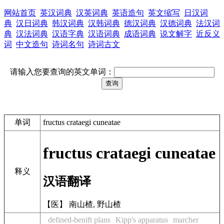
网站首页
英汉词典
汉英词典
英语造句
英文缩写
日汉词
典
汉日词典
韩汉词典
汉韩词典
德汉词典
汉德词典
法汉词
典
汉法词典
汉语字典
汉语词典
成语词典
说文解字
近反义
词
中文造句
诗词名句
诗词古文
请输入您要查询的英文单词：
单词
fructus crataegi cuneatae
fructus crataegi cuneatae
释义
汉语翻译
【医】 南山楂, 野山楂
defined-benift plans
Kipp's apparatus
marcher