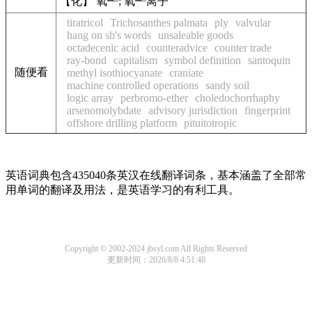
【化】 氧┹; 氧┹离子
tiratricol
Trichosanthes palmata
ply
valvular
hang on sb's words
unsaleable goods
octadecenic acid
counteradvice
counter trade
ray-bond
capitalism
symbol definition
santoquin
随便看
methyl isothiocyanate
craniate
machine controlled operations
sandy soil
logic array
perbromo-ether
choledochorrhaphy
arsenomolybdate
advisory jurisdiction
fingerprint
offshore drilling platform
pituitotropic
英语词典包含435040条英汉在线翻译词条，基本涵盖了全部常
用单词的翻译及用法，是英语学习的有利工具。
Copyright © 2002-2024 jbsyl.com All Rights Reserved
更新时间：2026/8/8 4:51:48