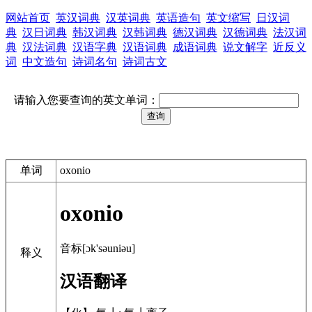
网站首页
英汉词典
汉英词典
英语造句
英文缩写
日汉词
典
汉日词典
韩汉词典
汉韩词典
德汉词典
汉德词典
法汉词
典
汉法词典
汉语字典
汉语词典
成语词典
说文解字
近反义
词
中文造句
诗词名句
诗词古文
请输入您要查询的英文单词：
单词
oxonio
oxonio
音标[ɔk'səuniəu]
释义
汉语翻译