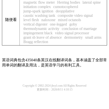
magnetic flow meter
Herring bodies
lateral spine
initiation complex
cumotocopherol
jump-spark ignition
deoppilative
caustic washing tank
composite video signal
随便看
level flesh
naloxone
mixed octanols
vertical digester
one-legged
goby
thermodynamic activity
conclusion of marriage
impingement black
video signal processor
grant sb leave of absence
dermometry
small arms
Bragg reflection
英语词典包含435040条英汉在线翻译词条，基本涵盖了全部常
用单词的翻译及用法，是英语学习的有利工具。
Copyright © 2002-2024 jbsyl.com All Rights Reserved
更新时间：2026/8/11 4:10:15