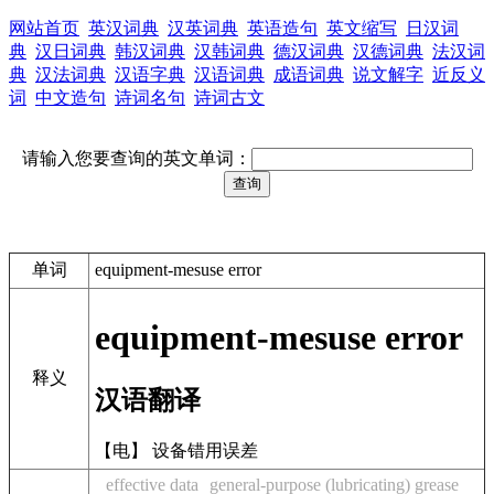
网站首页
英汉词典
汉英词典
英语造句
英文缩写
日汉词
典
汉日词典
韩汉词典
汉韩词典
德汉词典
汉德词典
法汉词
典
汉法词典
汉语字典
汉语词典
成语词典
说文解字
近反义
词
中文造句
诗词名句
诗词古文
请输入您要查询的英文单词：
单词
equipment-mesuse error
equipment-mesuse error
释义
汉语翻译
【电】 设备错用误差
effective data
general-purpose (lubricating) grease