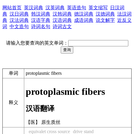
网站首页
英汉词典
汉英词典
英语造句
英文缩写
日汉词
典
汉日词典
韩汉词典
汉韩词典
德汉词典
汉德词典
法汉词
典
汉法词典
汉语字典
汉语词典
成语词典
说文解字
近反义
词
中文造句
诗词名句
诗词古文
请输入您要查询的英文单词：
单词
protoplasmic fibers
protoplasmic fibers
释义
汉语翻译
【医】 原生质丝
equivalet cross source
drive stand