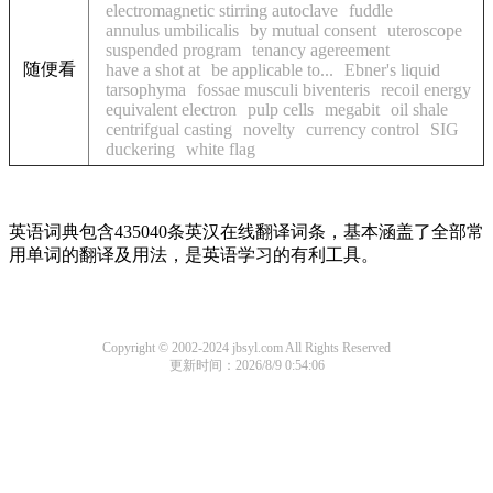
electromagnetic stirring autoclave
fuddle
annulus umbilicalis
by mutual consent
uteroscope
suspended program
tenancy agereement
随便看
have a shot at
be applicable to...
Ebner's liquid
tarsophyma
fossae musculi biventeris
recoil energy
equivalent electron
pulp cells
megabit
oil shale
centrifgual casting
novelty
currency control
SIG
duckering
white flag
英语词典包含435040条英汉在线翻译词条，基本涵盖了全部常
用单词的翻译及用法，是英语学习的有利工具。
Copyright © 2002-2024 jbsyl.com All Rights Reserved
更新时间：2026/8/9 0:54:06