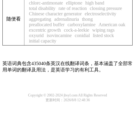
chlorc-antimonate
elliptone
high band
total disability
rate of reaction
clossing pressure
Chinese character generator
electroselectivity
随便看
aggregating
adrenalinuria
thong
preallocated buffer
carboxylamine
American oak
excentric growth
cock-a-leekie
wiping rags
oxyurid
isovincamine
conidial
listed stock
initial capacity
英语词典包含435040条英汉在线翻译词条，基本涵盖了全部常
用单词的翻译及用法，是英语学习的有利工具。
Copyright © 2002-2024 jbsyl.com All Rights Reserved
更新时间：2026/8/8 12:48:36