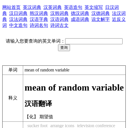
网站首页
英汉词典
汉英词典
英语造句
英文缩写
日汉词
典
汉日词典
韩汉词典
汉韩词典
德汉词典
汉德词典
法汉词
典
汉法词典
汉语字典
汉语词典
成语词典
说文解字
近反义
词
中文造句
诗词名句
诗词古文
请输入您要查询的英文单词：
单词
mean of random variable
mean of random variable
释义
汉语翻译
【化】 期望值
sucker foot
arrange icons
television conference