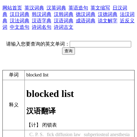
网站首页
英汉词典
汉英词典
英语造句
英文缩写
日汉词
典
汉日词典
韩汉词典
汉韩词典
德汉词典
汉德词典
法汉词
典
汉法词典
汉语字典
汉语词典
成语词典
说文解字
近反义
词
中文造句
诗词名句
诗词古文
请输入您要查询的英文单词：
单词
blocked list
blocked list
释义
汉语翻译
【计】 闭锁表
C. P. S.
fick diffusion law
subperiosteal anesthesia