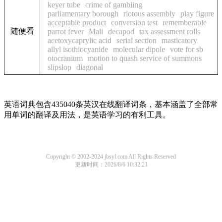
keyer tube
crime of gambling
parliamentary borough
riotous assembly
play figure
acceptable product
conversion test
rememberable
随便看
parrot fever
Mali
decapod
tax assessment rolls
acetoxycaprylic acid
serial section
masticatory
allyl isothiocyanide
molecular dipole
vote for sb
otocranium
motion to quash service of summons
slipslop
diagonal
英语词典包含435040条英汉在线翻译词条，基本涵盖了全部常
用单词的翻译及用法，是英语学习的有利工具。
Copyright © 2002-2024 jbsyl.com All Rights Reserved
更新时间：2026/8/6 10:32:21